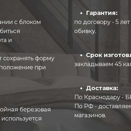
Гарантия:
ании с блоком
по договору - 5 ле
биться
обивку.
та и
Срок изготов
т сохранять форму
закладываем 45 ка
 положение при
Доставка:
По Краснодару -
По РФ - доставляе
лойная березовая
магазинов.
 используется