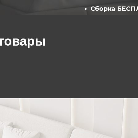
Сборка БЕС
(собирают опытны
товары