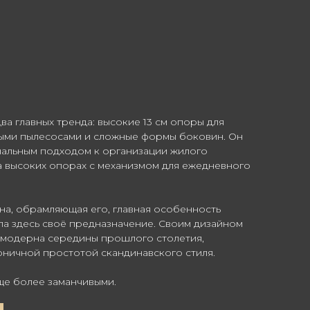
два главных тренда: высокие 13 см опоры для
ыми пылесосами и сложные формы боковин. Он
альным подходом к организации жилого
а высоких опорах с механизмом для ежедневного
на, обрамляющая его, главная особенность
ла здесь своё предназначение. Своим дизайном
 модерна середины прошлого столетия,
ничной простотой скандинавского стиля.
ще более заманчивыми.