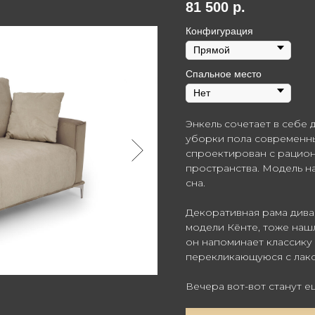
81 500
р.
Конфигурация
Спальное место
Энкель сочетает в себе 
уборки пола современн
спроектирован с рацион
пространства. Модель н
сна.
Декоративная рама дива
модели Кёнте, тоже наш
он напоминает классику
перекликающуюся с лако
Вечера вот-вот станут е