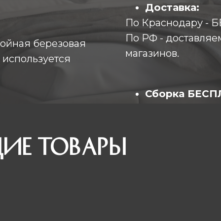
Доставка:
По Краснодару -
По РФ - доставляе
лойная березовая
магазинов.
 используется
Сборка БЕС
(собирают опытны
ие товары