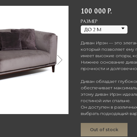
100 000
р.
Размер
Диван Ирэн — это элега
который позволяет ему 
имеет высокие опоры, к
Нижнее основание диван
прочности и долговечно
Диван обладает глубоко
обеспечивает максималь
этому диван Ирэн идеаль
гостиной или спальне.
Он доступен в различны
выбрать подходящий вар
Out of stock