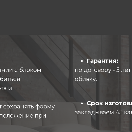
Гарантия:
ании с блоком
по договору - 5 ле
биться
обивку.
та и
Срок изготов
т сохранять форму
закладываем 45 ка
 положение при