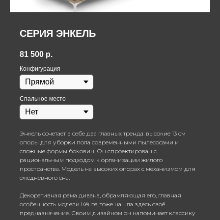
СЕРИЯ ЭНКЕЛЬ
81 500
р.
Конфигурация
Спальное место
Энкель сочетает в себе два главных тренда: высокие 13 см
опоры для уборки пола современными пылесосами и
сложные формы боковин. Он спроектирован с
рациональным подходом к организации жилого
пространства. Модель на высоких опорах с механизмом для
ежедневного сна.
Декоративная рама дивана, обрамляющая его, главная
особенность модели Кёнте, тоже нашла здесь своё
предназначение. Своим дизайном он напоминает классику