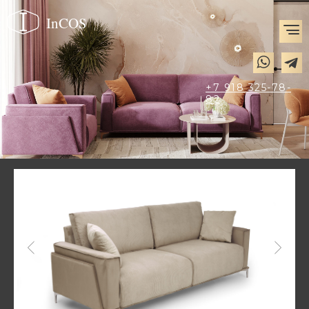
InCOS
+7 918 325-78-
82