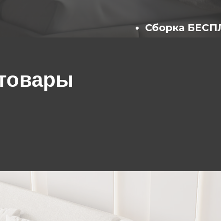
Сборка БЕС
(собирают опытны
товары