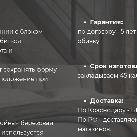
Гарантия:
ании с блоком
по договору - 5 ле
биться
обивку.
та и
Срок изготов
т сохранять форму
закладываем 45 ка
 положение при
Доставка:
По Краснодару -
По РФ - доставляе
лойная березовая
магазинов.
 используется