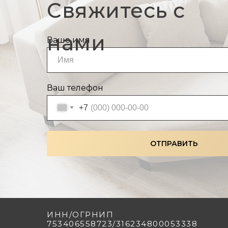
Свяжитесь с
нами
Ваше имя
Ваш телефон
+7
ОТПРАВИТЬ
ИНН/ОГРНИП
753406558723/316234800053338